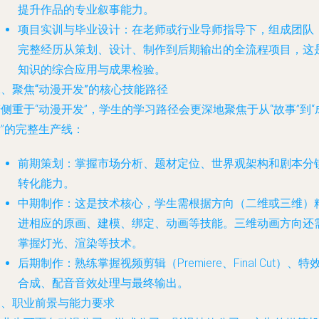
提升作品的专业叙事能力。
项目实训与毕业设计
：在老师或行业导师指导下，组成团队
完整经历从策划、设计、制作到后期输出的全流程项目，这
知识的综合应用与成果检验。
、聚焦“动漫开发”的核心技能路径
侧重于“动漫开发”，学生的学习路径会更深地聚焦于从“故事”到“
”的完整生产线：
前期策划
：掌握市场分析、题材定位、世界观架构和剧本分
转化能力。
中期制作
：这是技术核心，学生需根据方向（二维或三维）
进相应的原画、建模、绑定、动画等技能。三维动画方向还
掌握灯光、渲染等技术。
后期制作
：熟练掌握视频剪辑（Premiere、Final Cut）、特
合成、配音音效处理与最终输出。
三、职业前景与能力要求