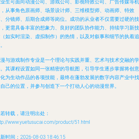
毕业生可面向动漫公司、游戏公司、影视特效公司、广告传媒等
构，从事角色原画师、场景设计师、三维模型师、动画师、特效
师、分镜师、后期合成师等岗位。成功的从业者不仅需要过硬的
术，更需具备丰富的想象力、良好的团队协作能力、持续学习新
术（如实时渲染、虚拟制作）的热情，以及对叙事和细节的执着
求。
动漫与游戏制作专业是一个理论与实践并重、艺术与技术交融的
科。其课程设置如同一张精密的导航图，引导学生逐步掌握将创
转化为生动作品的各项技能，最终在蓬勃发展的数字内容产业中
到自己的位置，并参与创造下一个打动人心的动漫世界。
如若转载，请注明出处：
tp://www.yuetusucai.com/product/51.html
新时间：2026-08-03 18:46:15